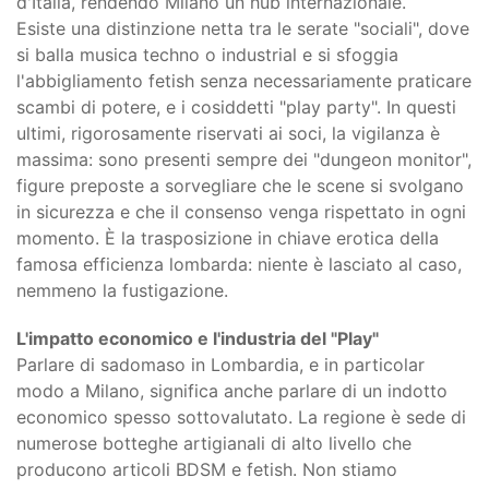
d'Italia, rendendo Milano un hub internazionale.
Esiste una distinzione netta tra le serate "sociali", dove
si balla musica techno o industrial e si sfoggia
l'abbigliamento fetish senza necessariamente praticare
scambi di potere, e i cosiddetti "play party". In questi
ultimi, rigorosamente riservati ai soci, la vigilanza è
massima: sono presenti sempre dei "dungeon monitor",
figure preposte a sorvegliare che le scene si svolgano
in sicurezza e che il consenso venga rispettato in ogni
momento. È la trasposizione in chiave erotica della
famosa efficienza lombarda: niente è lasciato al caso,
nemmeno la fustigazione.
L'impatto economico e l'industria del "Play"
Parlare di sadomaso in Lombardia, e in particolar
modo a Milano, significa anche parlare di un indotto
economico spesso sottovalutato. La regione è sede di
numerose botteghe artigianali di alto livello che
producono articoli BDSM e fetish. Non stiamo